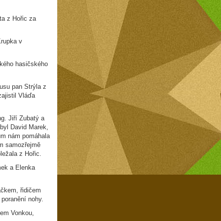
a z Hořic za
Krupka v
jského hasičského
usu pan Strýla z
jistil Vláďa
g. Jiří Zubatý a
byl David Marek,
íkům nám pomáhala
jim samozřejmě
ežala z Hořic.
mek a Elenka
áčkem, řidičem
 poranění nohy.
ošem Vonkou,