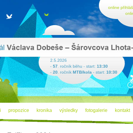
online přihlá
onli
2.5.2026
-
57
. ročník běhu - start:
13:30
-
20
. ročník
MTB/kola
- start:
10:30
i
propozice
kronika
výsledky
fotogalerie
kontakt