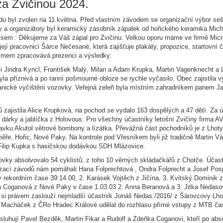
za Zvičinou 2024.
du byl zvolen na 11.května. Před vlastním závodem se organizační výbor se
 a organizátory byl keramický zásobník zápalek od hořického keramika Mich
isem : Děkujeme za Váš zápal pro Zvičinu. Velkou oporu máme ve firmě Micror
její pracovnici Šárce Nečesané, která zajišťuje plakáty, propozice, startovní č
ýmem zpracovává prezenci a výsledky.
dli Jindra Kyncl, František Malý, Milan a Adam Krupka, Martin Vagenknecht a
la příznivá a po ranní pošmourné obloze se rychle vyčasilo. Obec zajistila v
nické vyčištění vozovky. Veřejná zeleň byla místním zahradníkem panem 
 zajistila Alice Krupková, na pochod se vydalo 163 dospělých a 47 dětí. Za 
 dárky a jablíčka z Holovous. Pro všechny účastníky letošní Zvičiny firma
pravku Akutol větrové bombony a lízátka. Převážná část pochodníků je z Lhoty
měře, Hořic, Nové Paky. Na kontrole pod Vřesníkem byli již tradičně Martin V
ilip Kupka s hasičskou dodávkou SDH Mlázovice.
vky absolvovalo 54 cyklistů, z toho 10 věrných skládačkářů z Chotče. Účast
izací závodů nám pomáhali Hana Folprechtová , Ondra Folprecht a Josef Pospíš
rekordním čase 39:14.00, 2. Karásek Vojtěch z Jičína, 3. Kvitský Dominik z
ka Coganová z Nové Paky v čase 1.03.03 2. Anna Beranová a 3. Jitka Nedas
 si právem zaslouží nejmladší účastník Jonáš Nedas /2016/ z Šárovcovy Lhoty
d Macháček z ČRo Hradec Králové udělal do rozhlasu přímé vstupy z MTB ča
sluhují Pavel Bezděk, Martin Fikar a Rudolf a Zdeňka Coganovi, kteří po abs