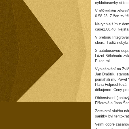
cykločasovky si to d
V běžeckém závodě c
0.58.23. Z žen zvít
Nejrychlejším z dom
čase1.08.48. Nejsta
V přeboru Integrova
sboru. Tudíž nebyla
S autobusovou dopra
Lázní Bělohradu zvl
Pulec ml.
Vyhlašování na Zviči
Jan Draštík, staros
pomáhali mu Pavel 
Hana Folprechtová. 
děkujeme. Ceny pro 
Občerstvení (iontov
Fišerová a Jana Še
Zdravotní službu ná
sanitky byl tentokr
Velmi dobře zasahova