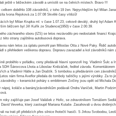
ali ještě v běžeckém závodě a umístili se na čelních místech. Bravo !!!
elkem doběhlo 108 závodníků, z toho 19 žen. Nejrychlejším byl Milan Janat
ězila Ivona Rejsková za 1.07.08 Skvělé časy vítězů!
ácích byl Milan Krupka ml. v čase 1.07.23, cekově devátý, druhý byl Adam 
rším běžcem byl Jiří Kuřík ze Studence(1950) v čase 2.00.39.
ného záchraného sboru (IZS) se letos nezávodilo pro nedostatek financí Kra
 z této strany zajištěna autobusová doprava.
vou nám letos za úplatu pomohl pan Miloslav Otta z Nové Paky. Řidič autob
ádl s přehledem veškerou dopravu. Dopravu zavazadel a kol závodníků nám za
ně proběhlo v pořádku, ceny předávali hlavní sponzoři Ing. Vladimír Šulc a In
ta SDH Šárovcova Lhota a Liboslav Knězáček, ředitel závodu. Komentátorem 
Vích a Vladimír Hátle a Jan Draštík. S tombolou a předáváním cen závodn
Letos nám firma Aveflor předala do tomboly taštičky s jejími výrobky. Za to 
závodníky – keramické poháry s emblémem Zvičiny jsou opět od Michala Dol
ý nápoj, koláče a banány)závodníkům podávali Ondra Vaníček, Martin Podzi
cová.
m roky zajišťuje pan Josef Valášek z Hořic, se zdravotníkem Tomášem Sedl
át David Veverka, který zastoupil Mariana Kutaše. Zasahovali u dvou drobných
li na trati při přebězích přes silnice lhotečtí hasiči. S Jirkou Svobodou, Le