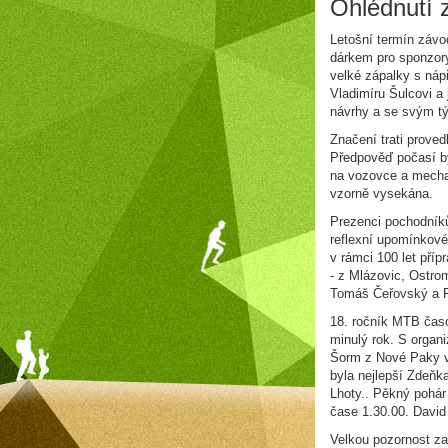
Ohlédnutí 
Letošní termín závo
dárkem pro sponzory
velké zápalky s náp
Vladimíru Šulcovi a 
návrhy a se svým t
Značení trati prove
Předpověď počasí by
na vozovce a mecha
vzorně vysekána.
Prezenci pochodníků
reflexní upomínkové
v rámci 100 let pří
- z Mlázovic, Ostro
Tomáš Čeřovský a F
18. ročník MTB časo
minulý rok. S organ
Šorm z Nové Paky v 
byla nejlepší Zdeň
Lhoty.. Pěkný pohár
čase 1.30.00. Davi
Velkou pozornost za