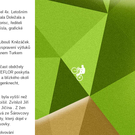
šel 4x. Letošním
ala Doležala a
isc, řediteli
ísla, grafické
 Libouš Knězáček.
yspravení výtluků
Janem Turkem
účast obdržely
 AVEFLOR poskytla
 a blízkého okolí
ágenknecht,
 byla vyšší než
il. Zvítězil Jiří
 Jičína . Z žen
ová ze Šárovcovy
, který dojel v
sovky.
olvování