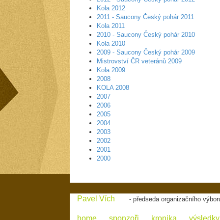
Kola 2012
2011 - Saucony Český pohár 2011
Kola 2011
2010 - Saucony Český pohár 2010
Kola 2010
2009 - Saucony Český pohár 2009
Mistrovství ČR veteránů 2009
Kola 2009
2008
KOLA 2008
2007
2006
2005
2004
2003
2002
2001
2000
Pavel Vích
- předseda organizačního výbor
home
sponzoři
kronika
výsledky