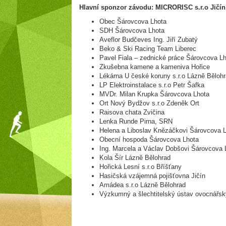
Hlavní sponzor závodu: MICRORISC s.r.o Jičín 
Obec Šárovcova Lhota
SDH Šárovcova Lhota
Aveflor Budčeves Ing. Jiří Zubatý
Beko & Ski Racing Team Liberec
Pavel Fiala – zednické práce Šárovcova L
Zkušebna kamene a kameniva Hořice
Lékárna U české koruny s.r.o Lázně Běloh
LP Elektroinstalace s.r.o Petr Šafka
MVDr. Milan Krupka Šárovcova Lhota
Ort Nový Bydžov s.r.o Zdeněk Ort
Raisova chata Zvičina
Lenka Runde Pirna, SRN
Helena a Liboslav Knězáčkovi Šárovcova 
Obecní hospoda Šárovcova Lhota
Ing. Marcela a Václav Dobšovi Šárovcova 
Kola Šír Lázně Bělohrad
Hořická Lesní s.r.o Bříšťany
Hasičská vzájemná pojišťovna Jičín
Amádea s.r.o Lázně Bělohrad
Výzkumný a šlechtitelský ústav ovocnářsk