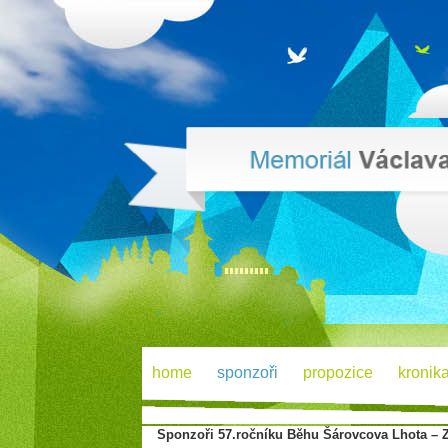
home
sponzoři
propozice
kronik
Sponzoři 57.ročníku Běhu Šárovcova Lhota – Z