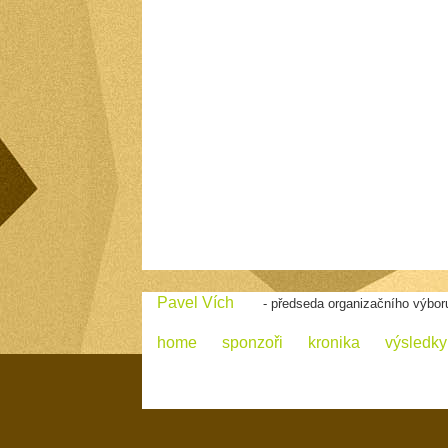
Pavel Vích
- předseda organizačního výbor
home
sponzoři
kronika
výsledky